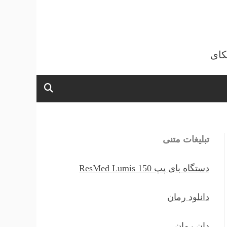
کای
تبلیغات متنی
دستگاه بای پپ ResMed Lumis 150
دانلود رمان
دان رمان