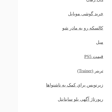
خرید گوشی موبایل
کالسکه رو به مادر شو
مبل
قیمت PS5
ترينر (Trainer)
زيرنويس براي کمک به ناشنواها
رپورتاژ آگهی بلو سابتایتل