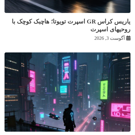
یاریس کراس GR اسپرت تویوتا؛ هاچبک کوچک با
روحیهای اسپرت
آگوست 3, 2026