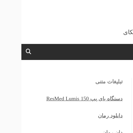
کای
تبلیغات متنی
دستگاه بای پپ ResMed Lumis 150
دانلود رمان
دان رمان