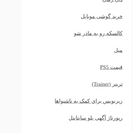
خرید گوشی موبایل
کالسکه رو به مادر شو
مبل
قیمت PS5
ترينر (Trainer)
زيرنويس براي کمک به ناشنواها
رپورتاژ آگهی بلو سابتایتل