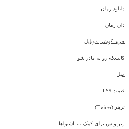
دانلود رمان
دان رمان
خرید گوشی موبایل
کالسکه رو به مادر شو
مبل
قیمت PS5
ترينر (Trainer)
زيرنويس براي کمک به ناشنواها