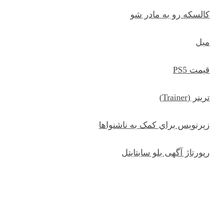
کالسکه رو به مادر شو
مبل
قیمت PS5
ترينر (Trainer)
زيرنويس براي کمک به ناشنواها
رپورتاژ آگهی بلو سابتایتل