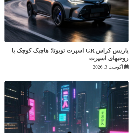
یاریس کراس GR اسپرت تویوتا؛ هاچبک کوچک با
روحیهای اسپرت
آگوست 3, 2026