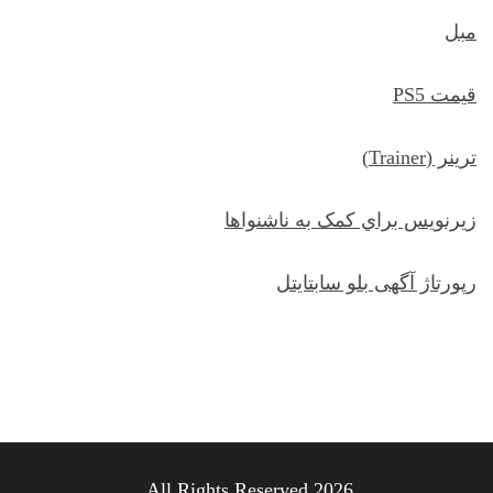
مبل
قیمت PS5
ترينر (Trainer)
زيرنويس براي کمک به ناشنواها
رپورتاژ آگهی بلو سابتایتل
All Rights Reserved 2026.