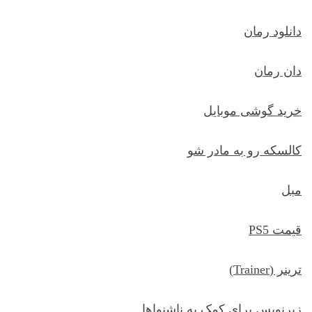
دانلود رمان
دان رمان
خرید گوشی موبایل
کالسکه رو به مادر شو
مبل
قیمت PS5
ترينر (Trainer)
زيرنويس براي کمک به ناشنواها