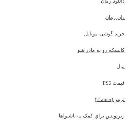
دانلود رمان
دان رمان
خرید گوشی موبایل
کالسکه رو به مادر شو
مبل
قیمت PS5
ترينر (Trainer)
زيرنويس براي کمک به ناشنواها