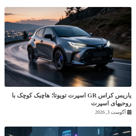
یاریس کراس GR اسپرت تویوتا؛ هاچبک کوچک با
روحیهای اسپرت
آگوست 3, 2026