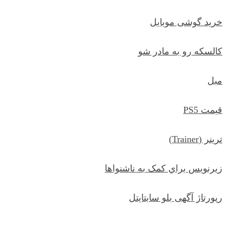
خرید گوشی موبایل
کالسکه رو به مادر شو
مبل
قیمت PS5
ترينر (Trainer)
زيرنويس براي کمک به ناشنواها
رپورتاژ آگهی بلو سابتایتل