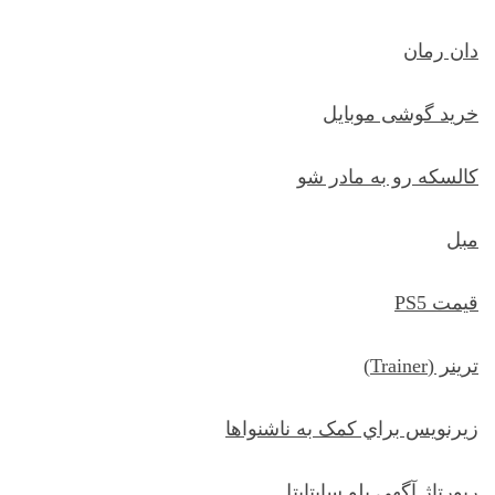
دان رمان
خرید گوشی موبایل
کالسکه رو به مادر شو
مبل
قیمت PS5
ترينر (Trainer)
زيرنويس براي کمک به ناشنواها
رپورتاژ آگهی بلو سابتایتل