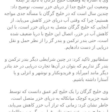
وی با اشاره به وضعیت خلیج گرگان با تاکید بر اینکه
وضعیت این خلیج جدا از دریای خزر نیست، توضیح داد:
چندین سال است که در خلیج گرگان با مسأله جدی مواجه
هستیم؛ چرا که وقتی آب دریای خزر کاهش می‌یابد، از
آنجایی که خلیج گرگان متصل به دریای خزر است، با این
کاهش آب در خزر، اتصال این خلیج با دریا ضعیف شده
‌است، حتی بندر ترکمن و بندر گز را از نظر حمل و نقل
دریایی از دست داده‎ایم.
سلطانپور تاکید کرد: در چنین شرایطی دیگر بندر ترکمن و
بندر گز نداریم که بتوان در آن‌ها تجارت دریایی در حد بنادر
دیگر مانند امیرآباد و فریدونکنار و نوشهر و انزلی و یا
آستارا داشته باشیم.
وی خلیج گرگان را یک خلیج کم عمق دانست ‌که توسط
شبه جزیره کوچک میانکاله به دریای خزر متصل است،
خاطر نشان کرد: زمانی که تراز آب خزر کاهش می‌یابد،
این خلیج به سرعت تحت تاثیر قرار می‌گیرد و مطالعات