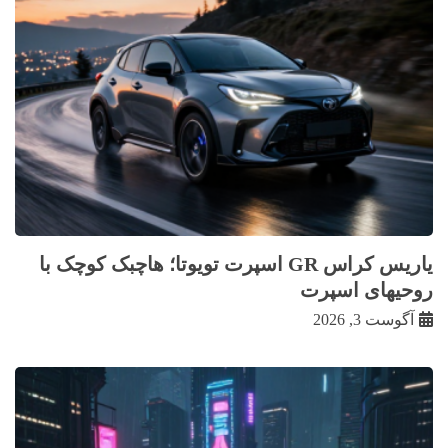
یاریس کراس GR اسپرت تویوتا؛ هاچبک کوچک با
روحیهای اسپرت
آگوست 3, 2026