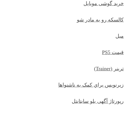
خرید گوشی موبایل
کالسکه رو به مادر شو
مبل
قیمت PS5
ترينر (Trainer)
زيرنويس براي کمک به ناشنواها
رپورتاژ آگهی بلو سابتایتل