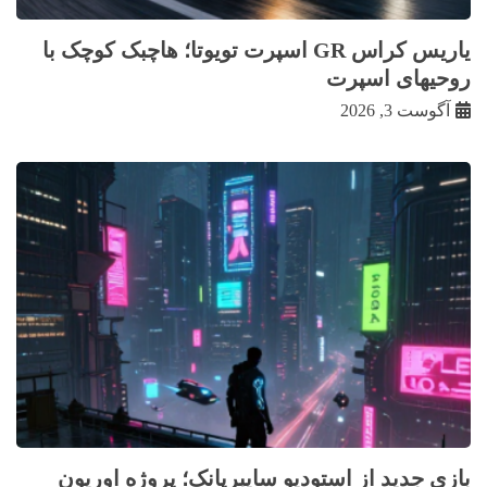
یاریس کراس GR اسپرت تویوتا؛ هاچبک کوچک با
روحیهای اسپرت
آگوست 3, 2026
بازی جدید از استودیو سایبرپانک؛ پروژه اوریون