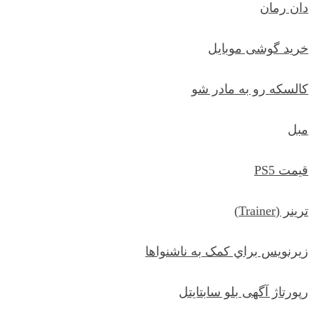
دان رمان
خرید گوشی موبایل
کالسکه رو به مادر شو
مبل
قیمت PS5
ترينر (Trainer)
زيرنويس براي کمک به ناشنواها
رپورتاژ آگهی بلو سابتایتل