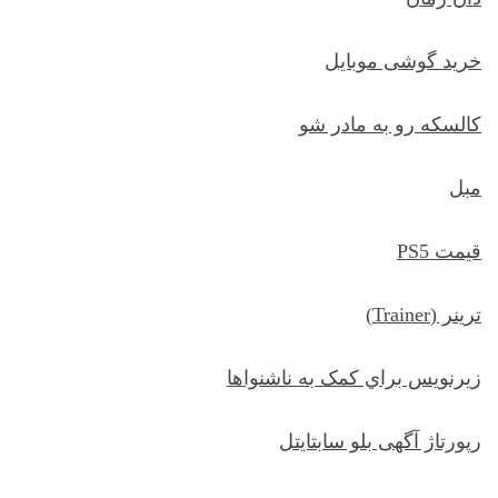
خرید گوشی موبایل
کالسکه رو به مادر شو
مبل
قیمت PS5
ترينر (Trainer)
زيرنويس براي کمک به ناشنواها
رپورتاژ آگهی بلو سابتایتل