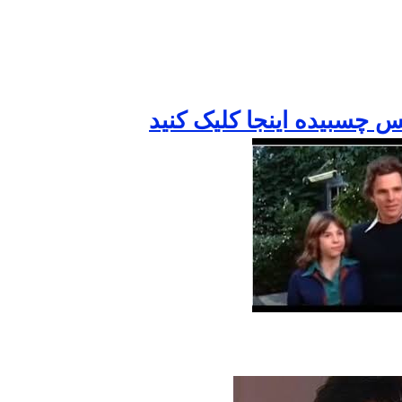
ويس چسبيده اينجا کليک کنيد