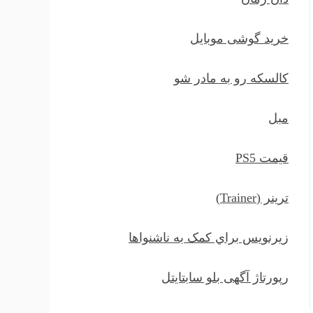
خرید گوشی موبایل
کالسکه رو به مادر شو
مبل
قیمت PS5
ترينر (Trainer)
زيرنويس براي کمک به ناشنواها
رپورتاژ آگهی بلو سابتایتل