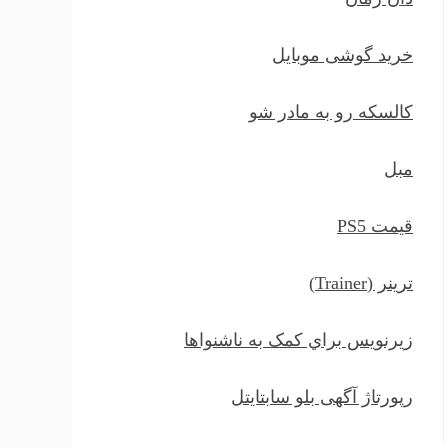
خرید گوشی موبایل
کالسکه رو به مادر شو
مبل
قیمت PS5
ترينر (Trainer)
زيرنويس براي کمک به ناشنواها
رپورتاژ آگهی بلو سابتایتل