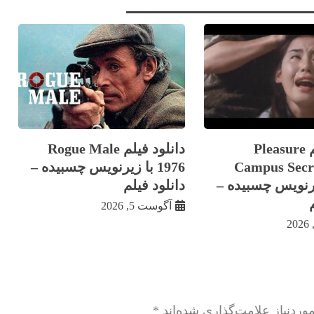
دانلود فیلم Pleasure
دانلود فیلم Rogue Male
Campus Secr
1976 با زيرنويس چسبيده –
ا زيرنويس چسبيده –
دانلود فیلم
آگوست 5, 2026
ردنیاز علامت‌گذاری شده‌اند
*