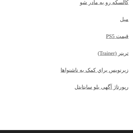
کالسکه رو به مادر شو
مبل
قیمت PS5
ترينر (Trainer)
زيرنويس براي کمک به ناشنواها
رپورتاژ آگهی بلو سابتایتل