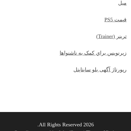
مبل
قیمت PS5
ترينر (Trainer)
زيرنويس براي کمک به ناشنواها
رپورتاژ آگهی بلو سابتایتل
All Rights Reserved 2026.