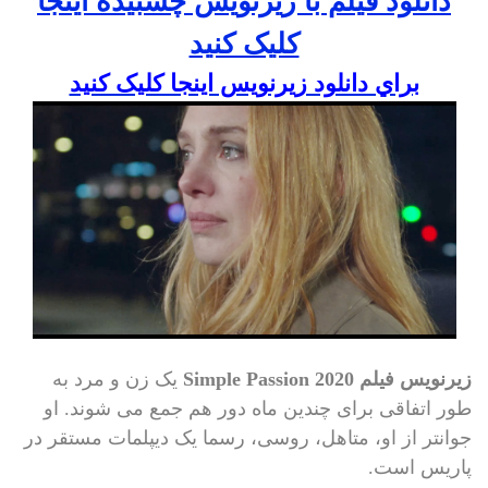
دانلود فيلم با زيرنويس چسبيده اينجا
کليک کنيد
براي دانلود زيرنويس اينجا کليک کنيد
زیرنویس فیلم Simple Passion 2020
یک زن و مرد به
طور اتفاقی برای چندین ماه دور هم جمع می شوند. او
جوانتر از او، متاهل، روسی، رسما یک دیپلمات مستقر در
پاریس است.