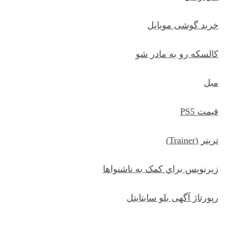
خرید گوشی موبایل
کالسکه رو به مادر شو
مبل
قیمت PS5
ترينر (Trainer)
زيرنويس براي کمک به ناشنواها
رپورتاژ آگهی بلو سابتایتل