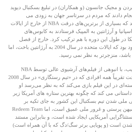
ردن و مجیک جانسون (و همکاران) در تبلیغ بسکتبال دیوید
انجام دادند که مردم در سرتاسر جهان به زودی می
خواستند در بهترین سطح بازی کنند. طولی نکشید که بسیاری از برترین‌های درفت NBA از خارج از ایالات
پانیا و آرژانتین به المپیک فرستادند به کابوس‌های
یکا در طول این دوره با هم ترکیب کرد. خارج از فصل
جیمز تازه در حال پایان دادن به فصل تازه کار خود بود که ایالات متحده در سال 2004 به آرژانتین باخت، اما
باشد، منزجرتر به نظر نمی رسید.
و به این ترتیب، با انبوهی از فیلم‌های آرشیوی عالی توسط NBA
Entertainment، همراه با شهادت مصاحبه سرسخت تقریباً همه افرادی که در «تیم رستگاری» در سال 2008
‌ای در این فیلم بازی می‌کند که به نظر می‌رسد او
ژ داستانی می کند که چگونه بهترین ستاره های آمریکا زیر
 ملی شدن تیم بسکتبال این کشور به جای تکیه بر
استعدادهای فردی است. جریان های زیرزمینی میهن پرستی و غرور ملی عمیق است، اما Redeem Team
تثناگرایی آمریکایی ایجاد شده است، و بنابراین مستند
 شدن است (و پویایی برتر سگ/دگ که با آن همراه است)