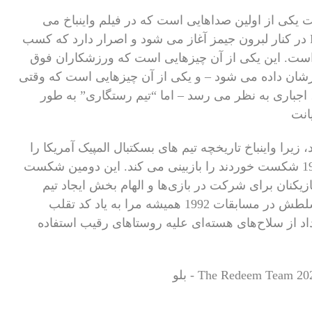
ت یکی از اولین صداهایی است که در فیلم واینباخ می
شنویم، فیلمی که با نشستن اسطوره فقید NBA در کنار لبرون جیمز آغاز می شود و اصرار دارد که کسب
گ است. این یکی از آن چیزهایی است که ورزشکاران فوق
ورشان داده می شود – و یکی از آن چیزهایی است که وقتی
باری به نظر می رسد – اما “تیم رستگاری” به طور
انت
زیرا واینباخ تاریخچه تیم های بسکتبال المپیک آمریکا را
که مجموعاً در دو بازی بین سال های 1936 و 1988 شکست خوردند را بازبینی می کند. این دومین شکست
ه باعث شد NBA اجازه دهد بازیکنان برای شرکت در بازی‌ها و الهام بخش ایجاد تیم
دریم که به طرز مسخره‌ای مغلوب شده بود، تسلطش در مسابقات 1992 همیشه مرا به یاد کد تقلب
 اجازه می‌داد از سلاح‌های هسته‌ای علیه روستاهای رقیب استفاده