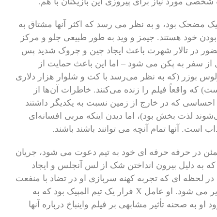
شخصی مورد نیاز برای پیروزی این بازیکنان با هم.
200 یک گروه کاریزماتیک مضحک بود، و به نظر می رسد که اکثر آنها مشتاق به
ودن خود هستند. جیمز و وید به طور طبیعی جلو و مرکز
حضور در تالار شهرت باعث ایجاد چین و چروک شدید پس
از سفر به پکن می شود – اما این باعث حمایت از
رلوس بوزر (که به نظر می‌رسد با کت و شلوار هزار دلاری
 که واقعاً فیلم را زنده می‌کنند. خاطرات آن‌ها از
رد احساسی که در خارج از زمین نسبت به یکدیگر داشتند
‌شوند لذت بخش بود)، اما دیدن اینکه مربی افسانه‌ای
 است. آنها تمام آنچه می توانند باشند باشند.
طمئن در حرفه حرفه ای خود به تیم دعوت می شود، جریان
که به دلیل بیرون انداختن شک از لس آنجلس و ایجاد
در لحظه ای که تجربه کهنه سربازی او در تضاد با منفعت
شخصی نوجوانانش به نظر می رسید، وارد تصویر می شود. او عامل X فرار یک تیم المپیک بود که به
د او به صحنه تأثیر مشابهی بر فیلم واینباخ درباره آنها