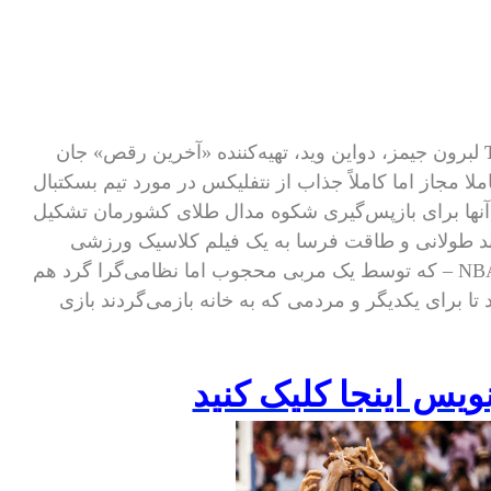
لبرون جیمز، دواین وید، تهیه‌کننده «آخرین رقص» جان
NBA  برای یک مستند کاملا مجاز اما کاملاً جذاب از نتفلیکس در مورد تیم بسکتبال
مریکا و تلاش آنها برای بازپس‌گیری شکوه مدال طلای کشورمان تشکیل
وند طولانی و طاقت فرسا به یک فیلم کلاسیک ورزشی
آمریکایی تبدیل شد، زیرا بزرگ‌ترین ستاره‌های NBA – که توسط یک مربی محجوب اما نظامی‌گرا گرد هم
 تا برای یکدیگر و مردمی که به خانه بازمی‌گردند بازی
نويس اينجا کليک کنيد