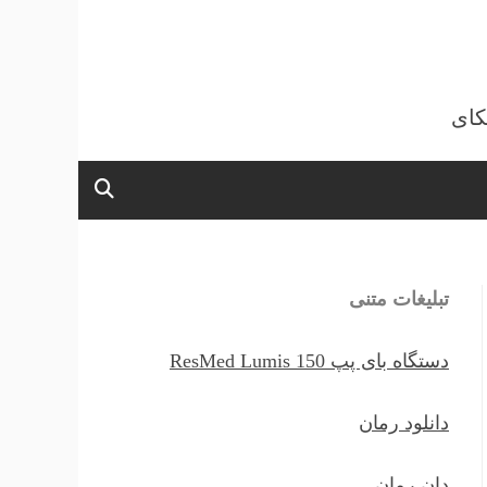
کای
تبلیغات متنی
دستگاه بای پپ ResMed Lumis 150
دانلود رمان
دان رمان