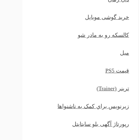
خرید گوشی موبایل
کالسکه رو به مادر شو
مبل
قیمت PS5
ترينر (Trainer)
زيرنويس براي کمک به ناشنواها
رپورتاژ آگهی بلو سابتایتل