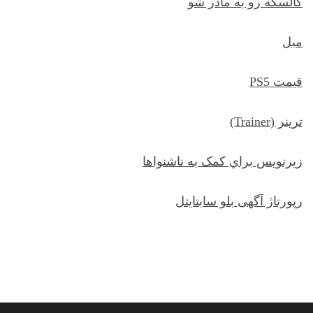
کالسکه رو به مادر شو
مبل
قیمت PS5
ترينر (Trainer)
زيرنويس براي کمک به ناشنواها
رپورتاژ آگهی بلو سابتایتل