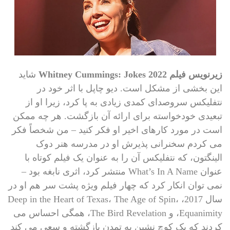
زیرنویس فیلم Whitney Cummings: Jokes 2022
شاید
این بخشی از مشکل است. دیو چاپل با اثر خود در
نتفلیکس سروصدای کمدی زیادی به پا کرد، زیرا او از
تبعیدی خودخواسته برای ارائه آن بازگشت. هر چه ممکن
است در مورد کارهای اخیر او فکر کنید – من شخصاً فکر
می کردم سخنرانی پذیرش او در مدرسه هنر دوک
الینگتون، که نتفلیکس آن را به عنوان یک فیلم کوتاه با
عنوان What’s In A Name منتشر کرد، اثری نابغه بود –
نمی توان انکار کرد که چهار فیلم ویژه پشت سر هم او در
سال 2017، Deep in the Heart of Texas، The Age of Spin،
Equanimity، و The Bird Revelation، همگی احساس می
کردند که یک کوچ نشین به تمدن بازگشته و سعی می کند