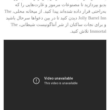
بدبو بپردازید تا مصنوعات مرموز و غارت‌هایی را که
به‌راحتی قرار داده شده‌اند پیدا کنید. از میخانه محلی، The
Jolly Barrel Inn دیدن کنید تا در بین دعواها سرحال باشید
و برای نجات ساکنان از شر آنتاگونیست شیطانی، The
Immortal تلاش کنید.