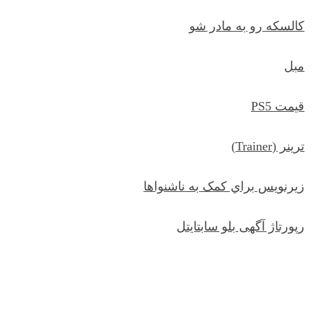
کالسکه رو به مادر شو
مبل
قیمت PS5
ترينر (Trainer)
زيرنويس براي کمک به ناشنواها
رپورتاژ آگهی بلو سابتایتل