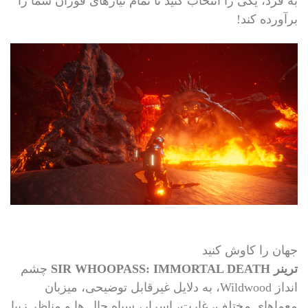
به فرد، یکی را انتخاب کنید تا تمام نیازهای فوران شما را
برآورده کند!
جهان را کاوش کنید
ترینر SIR WHOOPASS: IMMORTAL DEATH
چشم
انداز Wildwood، به دلایل غیرقابل توضیحی، میزبان
معماهای مختلف، غارت، اسرار، سیاه چال ها و مناظر زیبا