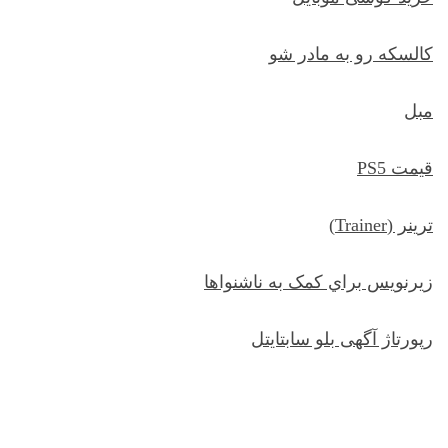
کالسکه رو به مادر شو
مبل
قیمت PS5
ترينر (Trainer)
زيرنويس براي کمک به ناشنواها
رپورتاژ آگهی بلو سابتایتل