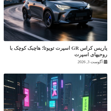
یاریس کراس GR اسپرت تویوتا؛ هاچبک کوچک با
روحیهای اسپرت
آگوست 3, 2026